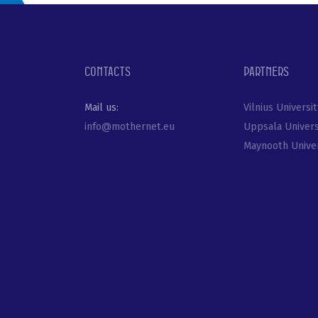
Contacts
Partners
Mail us:
Vilnius Universit
info@mothernet.eu
Uppsala Univers
Maynooth Univer