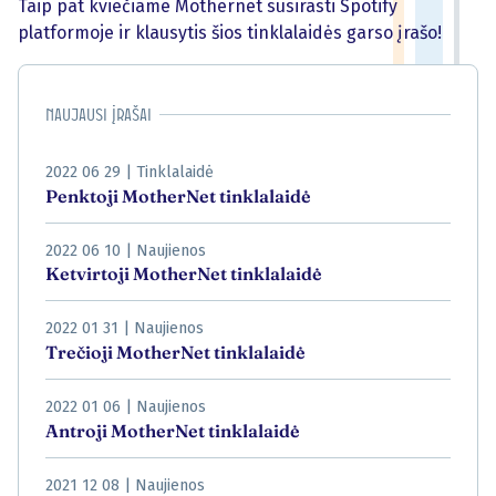
Taip pat kviečiame Mothernet susirasti Spotify
platformoje ir klausytis šios tinklalaidės garso įrašo!
Naujausi įrašai
2022 06 29
|
Tinklalaidė
Penktoji MotherNet tinklalaidė
2022 06 10
|
Naujienos
Ketvirtoji MotherNet tinklalaidė
2022 01 31
|
Naujienos
Trečioji MotherNet tinklalaidė
2022 01 06
|
Naujienos
Antroji MotherNet tinklalaidė
2021 12 08
|
Naujienos