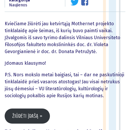
Kategorija
Naujienos
Kviečiame žiūrėti jau ketvirtąją Mothernet projekto
tinklalaidę apie šeimas, iš kurių buvo paimti vaikai.
Įžvalgomis iš savo tyrimo dalinsis Vilniaus Universiteto
Filosofijos fakulteto mokslininkės doc. dr. Violeta
Gevorgianienė ir doc. dr. Donata Petružytė.
Įdomaus klausymo!
P.S. Nors mokslo metai baigiasi, tai – dar ne paskutinioji
tinklalaidė prieš vasaros atostogas! Jau visai netrukus
jūsų dėmesiui – VU literatūrologių, kultūrologių ir
sociologių pokalbis apie Rusijos karių motinas.
Žiūrėti įrašą