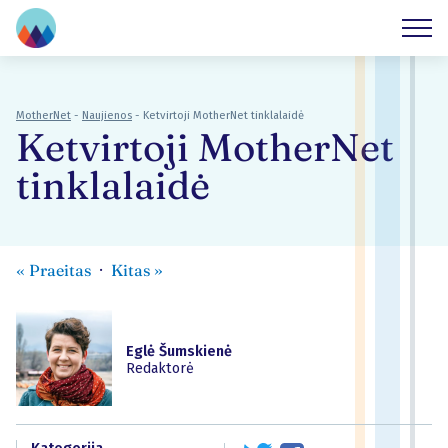
MotherNet
-
Naujienos
-
Ketvirtoji MotherNet tinklalaidė
Ketvirtoji MotherNet
tinklalaidė
«
Praeitas
Kitas
»
Eglė Šumskienė
Redaktorė