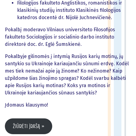
Filologijos fakulteto Anglistikos, romanistikos ir
klasikinių studijų instituto Klasikinės filologijos
katedros docentė dr. Nijolė Juchnevičienė.
Pokalbį moderavo Vilniaus universiteto Filosofijos
fakulteto Sociologijos ir socialinio darbo instituto
direktorė doc. dr. Eglė Šumskienė.
Pokalbyje gilinomės į intymią Rusijos karių motinų, jų
santykio su Ukrainoje kariaujančiu sūnumi erdvę. Kodėl
mes tiek nemažai apie ją žinome? Ko nežinome? Kaip
užpildome šias žinojimo spragas? Kodėl svarbu kalbėti
apie Rusijos karių motinas? Koks yra motinos ir
Ukrainoje kariaujančios sūnaus santykis?
Įdomaus klausymo!
Žiūrėti įrašą