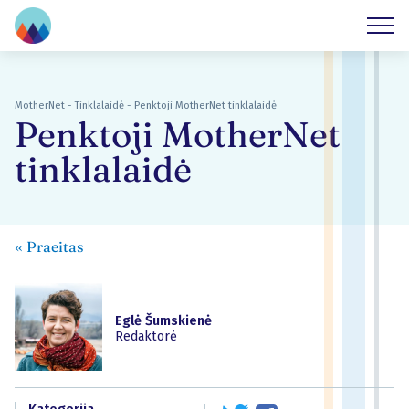
MotherNet
-
Tinklalaidė
-
Penktoji MotherNet tinklalaidė
Penktoji MotherNet
tinklalaidė
«
Praeitas
Eglė Šumskienė
Redaktorė